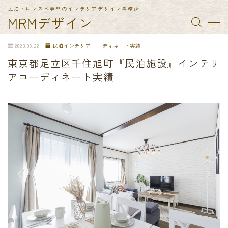
民泊・レンスペ専門のインテリアデザイン事務所
MRMデザイン
MENU
2023.09.22
民泊インテリアコーディネート実績
東京都足立区千住旭町『民泊施設』インテリ
TOP
アコーディネート実績
納入実績
民泊備品一覧
会社概要
お問合せ
特定商取引法に基づく表記