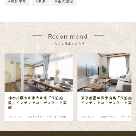
#撮影手配
#東京
#雑貨選定
Recommend
こちらの記事もどうぞ
神奈川県大和市大和東『民泊施
東京都墨田区東向島『民泊施
設』インテリアコーディネート実
インテリアコーディネート実
績
2024.07.07
民泊インテリアコーディネート実績
2023.06.20
民泊インテリアコーディネート