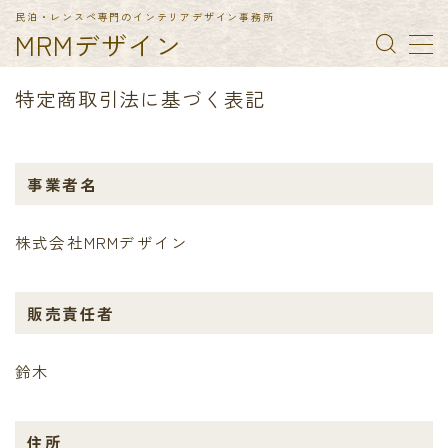
民泊・レンスペ専門のインテリアデザイン事務所
MRMデザイン
MENU
特定商取引法に基づく表記
TOP
事業者名
納入実績
株式会社MRMデザイン
民泊備品一覧
会社概要
販売責任者
お問合せ
鈴木
特定商取引法に基づく表記
住所