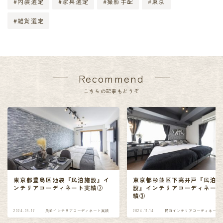
#内装選定
#家具選定
#撮影手配
#東京
#雑貨選定
Recommend
こちらの記事もどうぞ
東京都豊島区池袋『民泊施設』イ
東京都杉並区下高井戸『民泊
ンテリアコーディネート実績⑦
設』インテリアコーディネー
績③
2024.06.17
民泊インテリアコーディネート実績
2024.11.14
民泊インテリアコーディネート