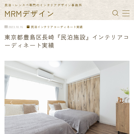
民泊・レンスペ専門のインテリアデザイン事務所
MRMデザイン
MENU
2023.10.16
民泊インテリアコーディネート実績
東京都豊島区長崎『民泊施設』インテリアコ
TOP
ーディネート実績
納入実績
民泊備品一覧
会社概要
お問合せ
特定商取引法に基づく表記