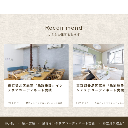
Recommend
こちらの記事もどうぞ
東京都北区赤羽『民泊施設』イン
東京都豊島区高田『民泊施設
テリアコーディネート実績
ンテリアコーディネート実績
2024.07.11
民泊インテリアコーディネート実績
2025.01.02
民泊インテリアコーディネート
HOME
納入実績
民泊インテリアコーディネート実績
神奈川県横浜市
＞
＞
＞