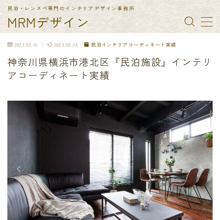
民泊・レンスペ専門のインテリアデザイン事務所
MRMデザイン
MENU
2023.02.16
2023.08.24
民泊インテリアコーディネート実績
神奈川県横浜市港北区『民泊施設』インテリ
TOP
アコーディネート実績
納入実績
民泊備品一覧
会社概要
お問合せ
特定商取引法に基づく表記