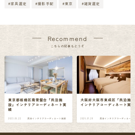
#家具選定
#撮影手配
#東京
#雑貨選定
Recommend
こちらの記事もどうぞ
東京都板橋区南常盤台『民泊施
大阪府大阪市東成区『民泊施
設』インテリアコーディネート実
インテリアコーディネート実
績
2023.09.22
民泊インテリアコーディネート実績
2026.01.28
民泊インテリアコーディネート