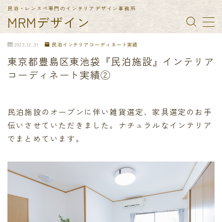
民泊・レンスペ専門のインテリアデザイン事務所
MRMデザイン
MENU
2023.12.31
民泊インテリアコーディネート実績
東京都豊島区東池袋『民泊施設』インテリア
TOP
コーディネート実績②
納入実績
民泊施設のオープンに伴い雑貨選定、家具選定のお手
伝いさせていただきました。ナチュラルなインテリア
民泊備品一覧
でまとめています。
会社概要
お問合せ
特定商取引法に基づく表記