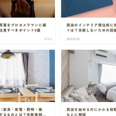
写真をプロカメラマンに撮
民泊のインテリア発注前に
注意すべきポイント9選
トは？失敗しないための回
コラム
2025.04.30
（家具・家電・照明・寝
民泊を始めるのにかかる初
するものとは？失敗実例を
もとに解説