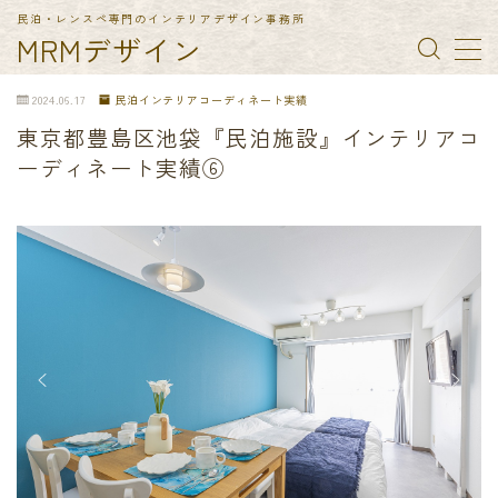
民泊・レンスペ専門のインテリアデザイン事務所
MRMデザイン
MENU
2024.06.17
民泊インテリアコーディネート実績
東京都豊島区池袋『民泊施設』インテリアコ
TOP
ーディネート実績⑥
納入実績
民泊備品一覧
会社概要
お問合せ
特定商取引法に基づく表記