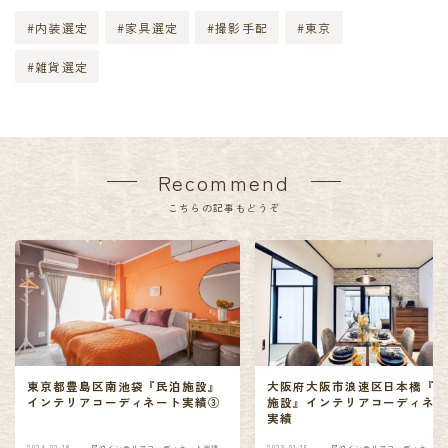
#内装選定
#家具選定
#撮影手配
#東京
#雑貨選定
Recommend
こちらの記事もどうぞ
東京都豊島区南池袋『民泊施設』
大阪府大阪市浪速区日本橋『
インテリアコーディネート実績③
施設』インテリアコーディネ
実績
2024.02.18
民泊インテリアコーディネート実績
2023.01.15
民泊インテリアコーディネート