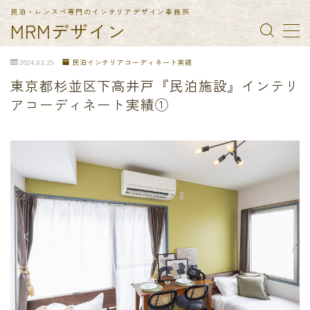
民泊・レンスペ専門のインテリアデザイン事務所
MRMデザイン
MENU
2024.03.29
民泊インテリアコーディネート実績
東京都杉並区下高井戸『民泊施設』インテリ
TOP
アコーディネート実績①
納入実績
民泊備品一覧
会社概要
お問合せ
特定商取引法に基づく表記