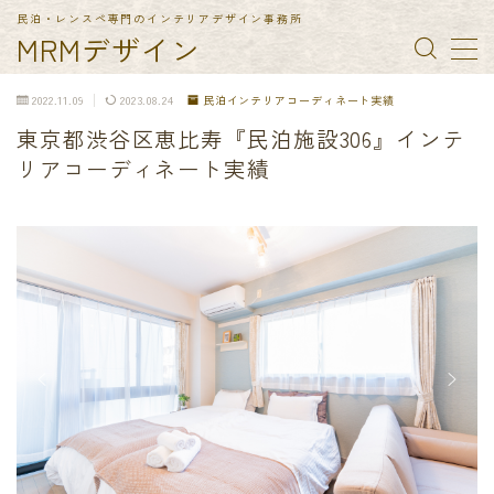
民泊・レンスペ専門のインテリアデザイン事務所
MRMデザイン
MENU
2022.11.09
2023.08.24
民泊インテリアコーディネート実績
東京都渋谷区恵比寿『民泊施設306』インテ
TOP
リアコーディネート実績
納入実績
民泊備品一覧
会社概要
お問合せ
特定商取引法に基づく表記