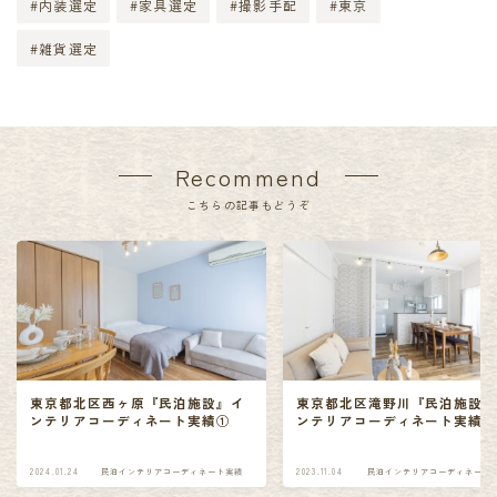
#内装選定
#家具選定
#撮影手配
#東京
#雑貨選定
Recommend
こちらの記事もどうぞ
東京都北区西ヶ原『民泊施設』イ
東京都北区滝野川『民泊施設
ンテリアコーディネート実績①
ンテリアコーディネート実績
2024.01.24
民泊インテリアコーディネート実績
2023.11.04
民泊インテリアコーディネート