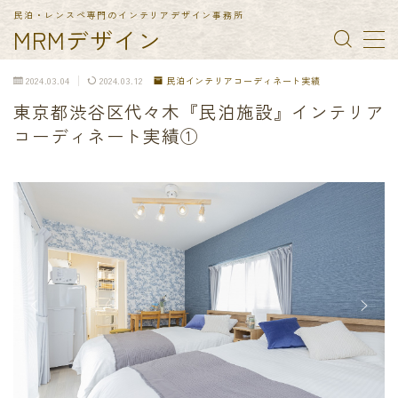
民泊・レンスペ専門のインテリアデザイン事務所
MRMデザイン
MENU
2024.03.04
2024.03.12
民泊インテリアコーディネート実績
東京都渋谷区代々木『民泊施設』インテリア
TOP
コーディネート実績①
納入実績
民泊備品一覧
会社概要
お問合せ
特定商取引法に基づく表記