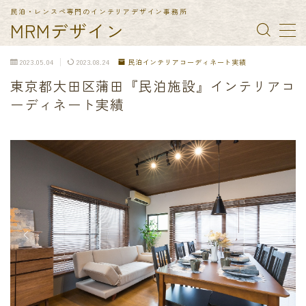
民泊・レンスペ専門のインテリアデザイン事務所
MRMデザイン
MENU
2023.05.04
2023.08.24
民泊インテリアコーディネート実績
東京都大田区蒲田『民泊施設』インテリアコ
TOP
ーディネート実績
納入実績
民泊備品一覧
会社概要
お問合せ
特定商取引法に基づく表記