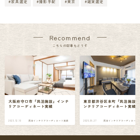
#家具選定
#撮影手配
#東京
#雑貨選定
Recommend
こちらの記事もどうぞ
大阪府守口市『民泊施設』インテ
東京都渋谷区本町『民泊施設
リアコーディネート実績
ンテリアコーディネート実績
2023.12.10
民泊インテリアコーディネート実績
2025.09.27
民泊インテリアコーディネート